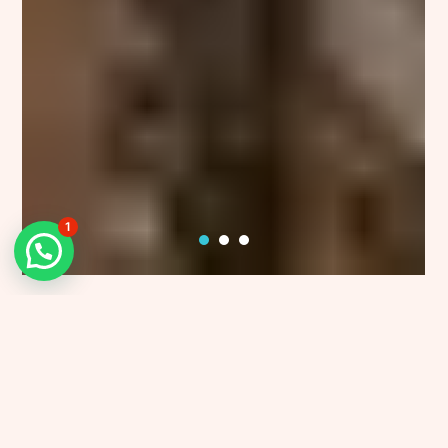
1
“Aprenda Hebreo
Bíblico hoy de